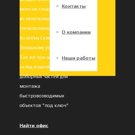
Контакты
монтаж сэндвич панелей
из пенополиуретана
(пенополиизоцианурата)
О компании
по всему Северо-
Западному региону РФ.
Так же при заводе есть
Наши работы
склад комплектующих и
доборных частей для
монтажа
быстровозводимых
объектов "под ключ"
Найти офис