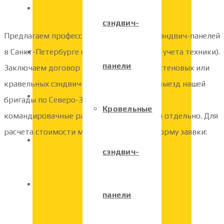
Кровельные сэндвич-панели
сэндвич-
Предлагаем профессиональный монтаж сэндвич-панелей
в Санкт-Петербурге от 300 руб. за м2 (без учета техники).
Заказать сэндвич-панели
панели
Заключаем договор на монтаж от 50 м2 стеновых или
кравельных сэндвич-панелей. Возможен выезд нашей
Фасонные элементы
бригады по Северо-Западному региону
Кровельные
командировачные расходы оплачиваются отдельно. Для
расчета стоимости монтажа заполните форму заявки:
Монтаж сэндвич-панелей
сэндвич-
Доставка
панели